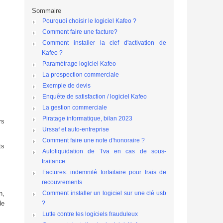
Sommaire
Pourquoi choisir le logiciel Kafeo ?
Comment faire une facture?
Comment installer la clef d'activation de
Kafeo ?
Paramétrage logiciel Kafeo
La prospection commerciale
Exemple de devis
Enquête de satisfaction / logiciel Kafeo
La gestion commerciale
Piratage informatique, bilan 2023
rs
Urssaf et auto-entreprise
Comment faire une note d'honoraire ?
ts
Autoliquidation de Tva en cas de sous-
traitance
Factures: indemnité forfaitaire pour frais de
recouvrements
n,
Comment installer un logiciel sur une clé usb
de
?
Lutte contre les logiciels frauduleux